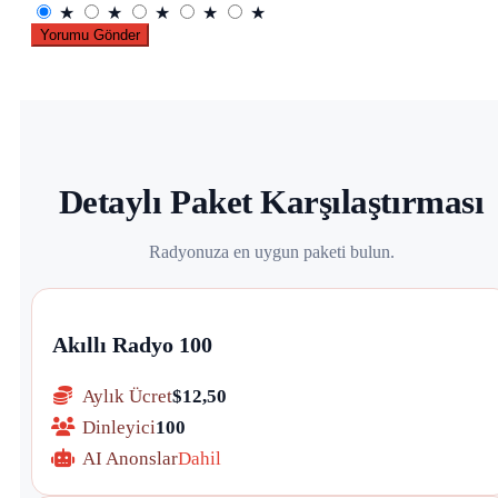
★
★
★
★
★
Yorumu Gönder
Detaylı Paket Karşılaştırması
Radyonuza en uygun paketi bulun.
Akıllı Radyo 100
Aylık Ücret
$12,50
Dinleyici
100
AI Anonslar
Dahil