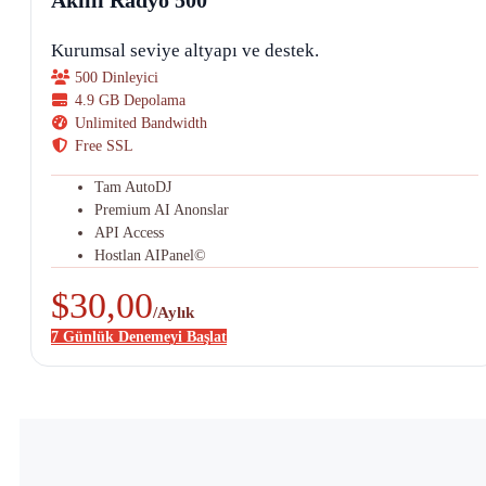
Akıllı Radyo 500
Kurumsal seviye altyapı ve destek.
500 Dinleyici
4.9 GB Depolama
Unlimited Bandwidth
Free SSL
Tam AutoDJ
Premium AI Anonslar
API Access
Hostlan AIPanel©
$30,00
/Aylık
7 Günlük Denemeyi Başlat