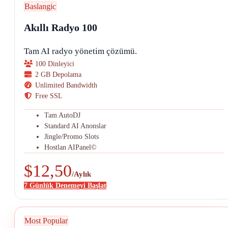
Baslangic
Akıllı Radyo 100
Tam AI radyo yönetim çözümü.
100 Dinleyici
2 GB Depolama
Unlimited Bandwidth
Free SSL
Tam AutoDJ
Standard AI Anonslar
Jingle/Promo Slots
Hostlan AIPanel©
$12,50
/Aylık
7 Günlük Denemeyi Başlat
Most Popular