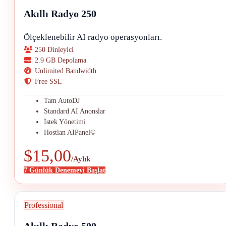
Akıllı Radyo 250
Ölçeklenebilir AI radyo operasyonları.
250 Dinleyici
2.9 GB Depolama
Unlimited Bandwidth
Free SSL
Tam AutoDJ
Standard AI Anonslar
İstek Yönetimi
Hostlan AIPanel©
$15,00
/Aylık
7 Günlük Denemeyi Başlat
Professional