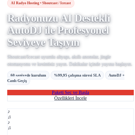
AI Radyo Hosting • Shoutcast / Icecast
Radyonuzu AI Destekli
AutoDJ ile Profesyonel
Seviyeye Taşıyın
Shoutcast/Icecast uyumlu altyapı, akıllı anonslar, jingle
otomasyonu ve kesintisiz yayın. Dakikalar içinde yayına başlayın.
60 saniyede kurulum
%99,95 çalışma süresi SLA
AutoDJ +
Canlı Geçiş
Paketi Seç ve Başla
Özellikleri İncele
♪
♫
♪
♫