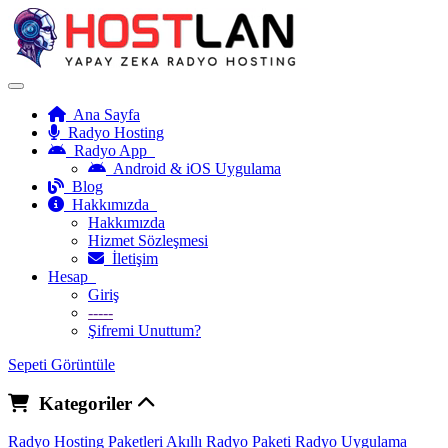
Ana Sayfa
Radyo Hosting
Radyo App
Android & iOS Uygulama
Blog
Hakkımızda
Hakkımızda
Hizmet Sözleşmesi
İletişim
Hesap
Giriş
-----
Şifremi Unuttum?
Sepeti Görüntüle
Kategoriler
Radyo Hosting Paketleri
Akıllı Radyo Paketi
Radyo Uygulama